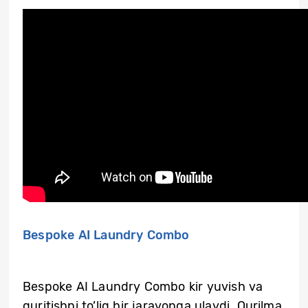
Bespoke AI Laundry Combo
Bespoke AI Laundry Combo kir yuvish va
quritishni to’liq bir jarayonga ulaydi. Qurilma