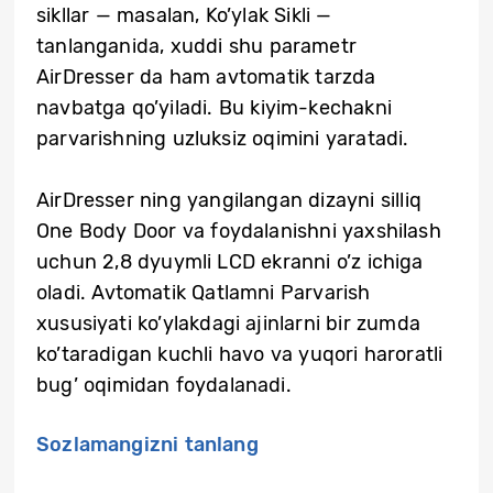
sikllar — masalan, Ko’ylak Sikli —
tanlanganida, xuddi shu parametr
AirDresser da ham avtomatik tarzda
navbatga qo’yiladi. Bu kiyim-kechakni
parvarishning uzluksiz oqimini yaratadi.
AirDresser ning yangilangan dizayni silliq
One Body Door va foydalanishni yaxshilash
uchun 2,8 dyuymli LCD ekranni o’z ichiga
oladi. Avtomatik Qatlamni Parvarish
xususiyati ko’ylakdagi ajinlarni bir zumda
ko’taradigan kuchli havo va yuqori haroratli
bug’ oqimidan foydalanadi.
Sozlamangizni tanlang