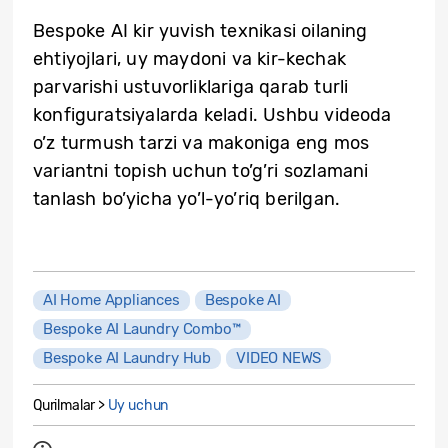
Bespoke AI kir yuvish texnikasi oilaning
ehtiyojlari, uy maydoni va kir-kechak
parvarishi ustuvorliklariga qarab turli
konfiguratsiyalarda keladi. Ushbu videoda
o’z turmush tarzi va makoniga eng mos
variantni topish uchun to’g’ri sozlamani
tanlash bo’yicha yo’l-yo’riq berilgan.
AI Home Appliances
Bespoke AI
Bespoke AI Laundry Combo™
Bespoke AI Laundry Hub
VIDEO NEWS
Qurilmalar >
Uy uchun