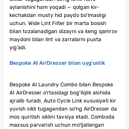
aylanishini ham yoqadi — qolgan kir-
kechakdan musty hid paydo bo’lmasligi
uchun. Wide Lint Filter bir marta bosish
bilan tozalanadigan dizayni va keng qamrov
maydoni bilan lint va zarralarni puxta
yig’adi.
Bespoke AI AirDresser bilan uyg’unlik
Bespoke AI Laundry Combo bilan Bespoke
AI AirDresser o’rtasidagi bog’liqlik alohida
ajralib turadi. Auto Cycle Link xususiyati kir
yuvish sikli tugagandan so’ng AirDresser da
mos quritish siklini tavsiya etadi. Comboda
maxsus parvarish uchun mo’ljallangan