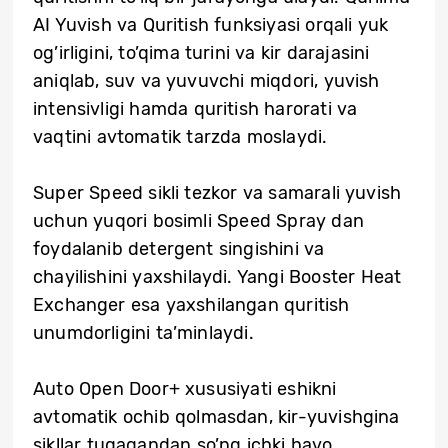
AI Yuvish va Quritish funksiyasi orqali yuk
og’irligini, to’qima turini va kir darajasini
aniqlab, suv va yuvuvchi miqdori, yuvish
intensivligi hamda quritish harorati va
vaqtini avtomatik tarzda moslaydi.
Super Speed sikli tezkor va samarali yuvish
uchun yuqori bosimli Speed Spray dan
foydalanib detergent singishini va
chayilishini yaxshilaydi. Yangi Booster Heat
Exchanger esa yaxshilangan quritish
unumdorligini ta’minlaydi.
Auto Open Door+ xususiyati eshikni
avtomatik ochib qolmasdan, kir-yuvishgina
sikllar tugagandan so’ng ichki havo