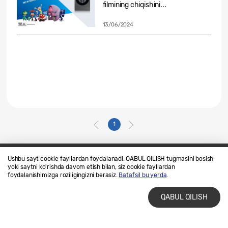
filmining chiqishini...
13/06/2024
1
Ushbu sayt cookie fayllardan foydalanadi. QABUL QILISH tugmasini bosish
yoki saytni ko'rishda davom etish bilan, siz cookie fayllardan
Biz bilan bogʻlaning
SAMSUNG.COM
foydalanishimizga roziligingizni berasiz.
Batafsil bu yerda
.
Foydalanish shartlari
Maxfiylik siyosati
QABUL QILISH