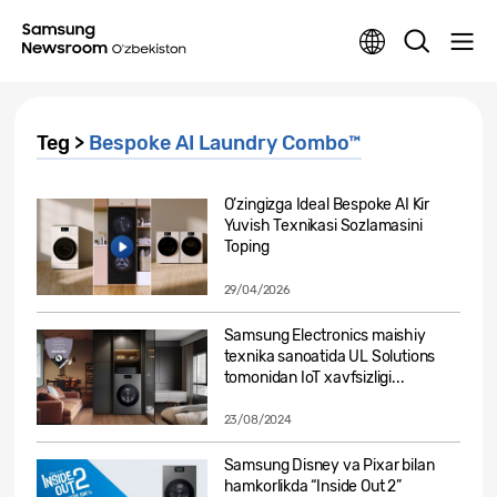
Teg >
Bespoke AI Laundry Combo™
O’zingizga Ideal Bespoke AI Kir
Yuvish Texnikasi Sozlamasini
Toping
29/04/2026
Samsung Electronics maishiy
texnika sanoatida UL Solutions
tomonidan IoT xavfsizligi...
23/08/2024
Samsung Disney va Pixar bilan
hamkorlikda “Inside Out 2”