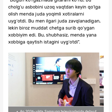
cholgʻu asbobini uzoq vaqtdan keyin qoʻlga
olish menda juda yoqimli xotiralarni
uygʻotdi. Bu men ilgari juda zavqlanadigan,
lekin biroz muddat chetga surib qoʻygan
xobbiyim edi. Bu, shubhasiz, menda yana
xobbiga qaytish istagini uygʻotdi”.
▲ An 2026-yilda Samsung televizorlarida debyut