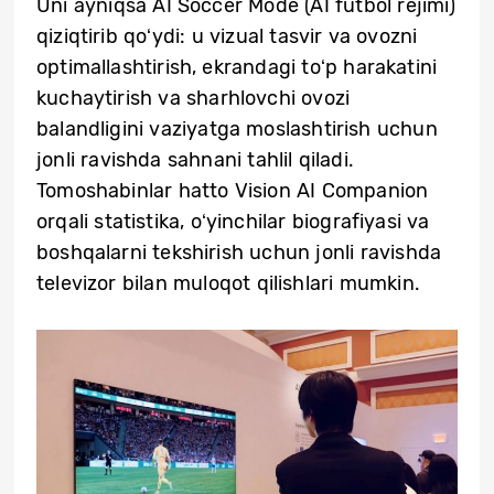
Uni ayniqsa AI Soccer Mode (AI futbol rejimi)
qiziqtirib qoʻydi: u vizual tasvir va ovozni
optimallashtirish, ekrandagi toʻp harakatini
kuchaytirish va sharhlovchi ovozi
balandligini vaziyatga moslashtirish uchun
jonli ravishda sahnani tahlil qiladi.
Tomoshabinlar hatto Vision AI Companion
orqali statistika, oʻyinchilar biografiyasi va
boshqalarni tekshirish uchun jonli ravishda
televizor bilan muloqot qilishlari mumkin.