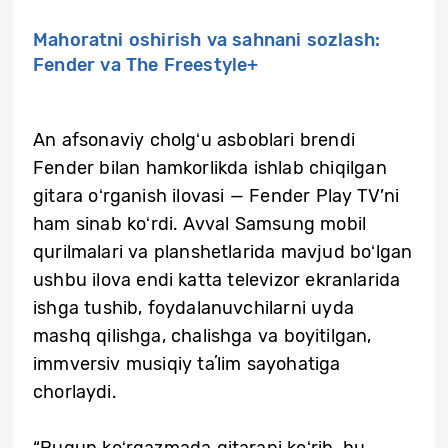
Mahoratni oshirish va sahnani sozlash:
Fender va The Freestyle+
An afsonaviy cholgʻu asboblari brendi
Fender bilan hamkorlikda ishlab chiqilgan
gitara oʻrganish ilovasi — Fender Play TV’ni
ham sinab koʻrdi. Avval Samsung mobil
qurilmalari va planshetlarida mavjud boʻlgan
ushbu ilova endi katta televizor ekranlarida
ishga tushib, foydalanuvchilarni uyda
mashq qilishga, chalishga va boyitilgan,
immversiv musiqiy taʼlim sayohatiga
chorlaydi.
“Bugun koʻrgazmada gitarani koʻrib, bu