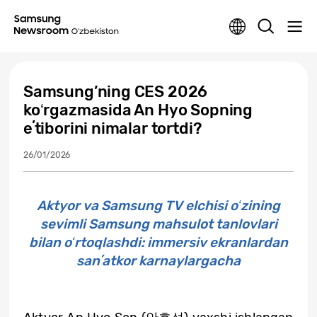
Samsung’ning CES 2026
koʻrgazmasida An Hyo Sopning
eʼtiborini nimalar tortdi?
26/01/2026
Aktyor va Samsung TV elchisi oʻzining
sevimli Samsung mahsulot tanlovlari
bilan oʻrtoqlashdi: immersiv ekranlardan
sanʼatkor karnaylargacha