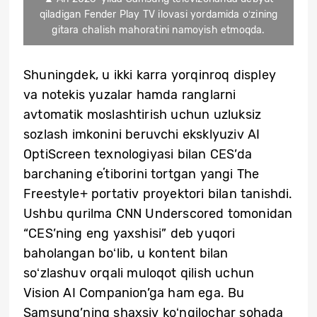
qiladigan Fender Play TV ilovasi yordamida oʻzining
gitara chalish mahoratini namoyish etmoqda.
Shuningdek, u ikki karra yorqinroq displey
va notekis yuzalar hamda ranglarni
avtomatik moslashtirish uchun uzluksiz
sozlash imkonini beruvchi eksklyuziv AI
OptiScreen texnologiyasi bilan CES’da
barchaning eʼtiborini tortgan yangi The
Freestyle+ portativ proyektori bilan tanishdi.
Ushbu qurilma CNN Underscored tomonidan
“CES’ning eng yaxshisi” deb yuqori
baholangan boʻlib, u kontent bilan
soʻzlashuv orqali muloqot qilish uchun
Vision AI Companion’ga ham ega. Bu
Samsung’ning shaxsiy koʻngilochar sohada