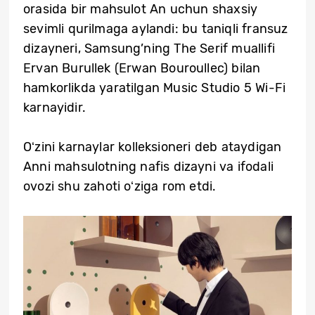
orasida bir mahsulot An uchun shaxsiy
sevimli qurilmaga aylandi: bu taniqli fransuz
dizayneri, Samsung’ning The Serif muallifi
Ervan Burullek (Erwan Bouroullec) bilan
hamkorlikda yaratilgan Music Studio 5 Wi-Fi
karnayidir.
Oʻzini karnaylar kolleksioneri deb ataydigan
Anni mahsulotning nafis dizayni va ifodali
ovozi shu zahoti oʻziga rom etdi.