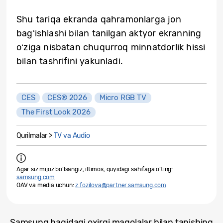
Shu tariqa ekranda qahramonlarga jon
bagʻishlashi bilan tanilgan aktyor ekranning
oʻziga nisbatan chuqurroq minnatdorlik hissi
bilan tashrifini yakunladi.
CES
CES® 2026
Micro RGB TV
The First Look 2026
Qurilmalar >
TV va Audio
Agar siz mijoz bo‘lsangiz, iltimos, quyidagi sahifaga o‘ting:
samsung.com
OAV va media uchun:
z.fozilova@partner.samsung.com
Samsung haqidagi oxirgi maqolalar bilan tanishing