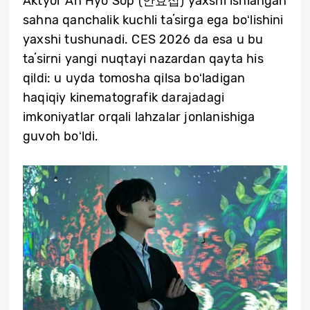
Aktyor An Hyo Sop (안효섭) yaxshi ishlangan
sahna qanchalik kuchli taʼsirga ega boʻlishini
yaxshi tushunadi. CES 2026 da esa u bu
taʼsirni yangi nuqtayi nazardan qayta his
qildi: u uyda tomosha qilsa boʻladigan
haqiqiy kinematografik darajadagi
imkoniyatlar orqali lahzalar jonlanishiga
guvoh boʻldi.