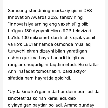
Samsung stendining markaziy qismi CES
Innovation Awards 2026 tanlovining
“Innovatsiyalarning eng yaxshisi” gʻolibi
boʻlgan 130 dyuymli Micro RGB televizori
boʻldi. 100 mikrometrdan kichik qizil, yashil
va koʻk LED’lar hamda osmonda muallaq
turuvchi ekran dizayni bilan yaratilgan
ushbu qurilma hayratlanarli tiniqlik va
ranglar chuqurligini taqdim etadi. Bu sifatlar
Anni nafaqat tomoshabin, balki aktyor
sifatida ham hayratda qoldirdi.
“Uyda kino koʻrganimda har doim buni aslida
kinoteatrda koʻrish kerak edi, deb
oʻylaydigan paytlar boʻladi. Ammo bunday