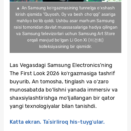
▲ An Samsung koʻrgazmasining tunnelga oʻxshash
kirish qismida “Quyosh, Oy va besh choʻqqi” asariga
mahliyo boʻlib qoldi. Ushbu asar marhum Samsung
raisi tomonidan davlat muassasalariga hadya qilingan
va Samsung televizorlari uchun Samsung Art Store
orqali mavjud boʻlgan Li Gon Xi (이건희)
kolleksiyasining bir qismidir.
Las Vegasdagi Samsung Electronics’ning
The First Look 2026 koʻrgazmasiga tashrif
buyurib, An tomosha, tinglash va oʻzaro
munosabatda boʻlishni yanada immersiv va
shaxsiylashtirishga moʻljallangan bir qator
yangi texnologiyalar bilan tanishdi.
Katta ekran. Taʼsirliroq his-tuygʻular.