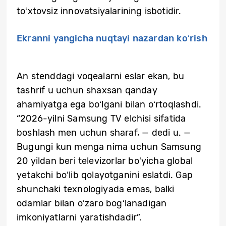
toʻxtovsiz innovatsiyalarining isbotidir.
Ekranni yangicha nuqtayi nazardan koʻrish
An stenddagi voqealarni eslar ekan, bu
tashrif u uchun shaxsan qanday
ahamiyatga ega boʻlgani bilan oʻrtoqlashdi.
“2026-yilni Samsung TV elchisi sifatida
boshlash men uchun sharaf, — dedi u. —
Bugungi kun menga nima uchun Samsung
20 yildan beri televizorlar boʻyicha global
yetakchi boʻlib qolayotganini eslatdi. Gap
shunchaki texnologiyada emas, balki
odamlar bilan oʻzaro bogʻlanadigan
imkoniyatlarni yaratishdadir”.