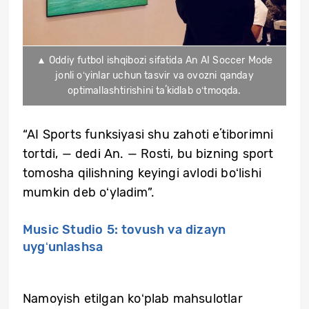
▲ Oddiy futbol ishqibozi sifatida An AI Soccer Mode
jonli oʻyinlar uchun tasvir va ovozni qanday
optimallashtirishini taʼkidlab oʻtmoqda.
“AI Sports funksiyasi shu zahoti eʼtiborimni
tortdi, — dedi An. — Rosti, bu bizning sport
tomosha qilishning keyingi avlodi boʻlishi
mumkin deb oʻyladim”.
Music Studio 5: tovush va dizayn
uygʻunlashsa
Namoyish etilgan koʻplab mahsulotlar