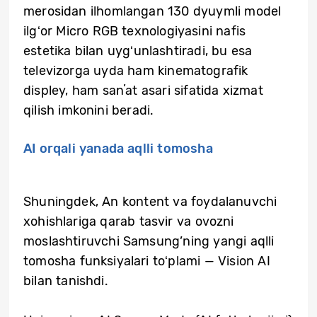
merosidan ilhomlangan 130 dyuymli model
ilgʻor Micro RGB texnologiyasini nafis
estetika bilan uygʻunlashtiradi, bu esa
televizorga uyda ham kinematografik
displey, ham sanʼat asari sifatida xizmat
qilish imkonini beradi.
AI orqali yanada aqlli tomosha
Shuningdek, An kontent va foydalanuvchi
xohishlariga qarab tasvir va ovozni
moslashtiruvchi Samsung’ning yangi aqlli
tomosha funksiyalari toʻplami — Vision AI
bilan tanishdi.