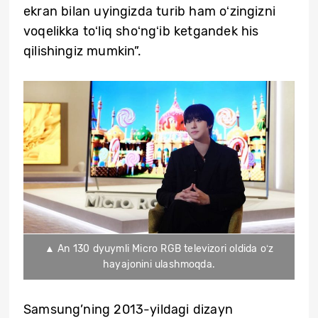
ekran bilan uyingizda turib ham oʻzingizni
voqelikka toʻliq shoʻngʻib ketgandek his
qilishingiz mumkin”.
▲ An 130 dyuymli Micro RGB televizori oldida oʻz
hayajonini ulashmoqda.
Samsung’ning 2013-yildagi dizayn