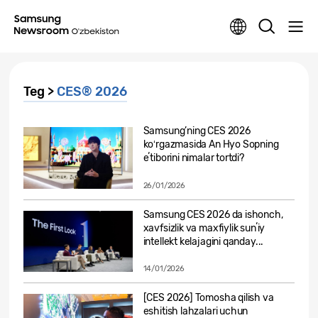
Teg >
CES® 2026
Samsung’ning CES 2026
koʻrgazmasida An Hyo Sopning
eʼtiborini nimalar tortdi?
26/01/2026
Samsung CES 2026 da ishonch,
xavfsizlik va maxfiylik sunʼiy
intellekt kelajagini qanday...
14/01/2026
[CES 2026] Tomosha qilish va
eshitish lahzalari uchun