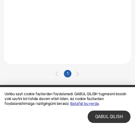
1
Ushbu sayt cookie fayllardan foydalanadi. QABUL QILISH tugmasini bosish
yoki saytni ko'rishda davom etish bilan, siz cookie fayllardan
Biz bilan bogʻlaning
SAMSUNG.COM
foydalanishimizga roziligingizni berasiz.
Batafsil bu yerda
.
Foydalanish shartlari
Maxfiylik siyosati
QABUL QILISH