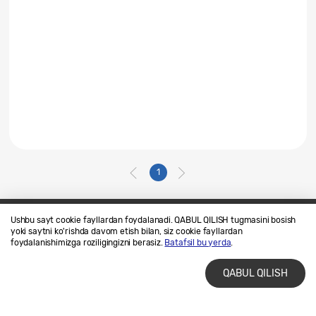
1
Ushbu sayt cookie fayllardan foydalanadi. QABUL QILISH tugmasini bosish
yoki saytni ko'rishda davom etish bilan, siz cookie fayllardan
Biz bilan bogʻlaning
SAMSUNG.COM
foydalanishimizga roziligingizni berasiz.
Batafsil bu yerda
.
Foydalanish shartlari
Maxfiylik siyosati
QABUL QILISH