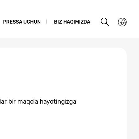
PRESSA UCHUN
BIZ HAQIMIZDA
r bir maqola hayotingizga