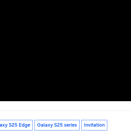
axy S25 Edge
Galaxy S25 series
Invitation