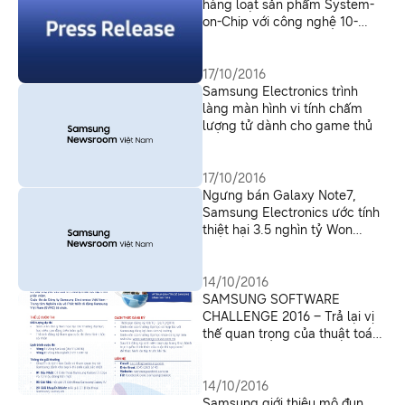
hàng loạt sản phẩm System-
on-Chip với công nghệ 10-
nanometer (nm) FinFET
17/10/2016
Samsung Electronics trình
làng màn hình vi tính chấm
lượng tử dành cho game thủ
17/10/2016
Ngưng bán Galaxy Note7,
Samsung Electronics ước tính
thiệt hại 3.5 nghìn tỷ Won
trong Quý 4-2016 và Quý 1-
2017
14/10/2016
SAMSUNG SOFTWARE
CHALLENGE 2016 – Trả lại vị
thế quan trọng của thuật toán
trong lập trình
14/10/2016
Samsung giới thiệu mô đun