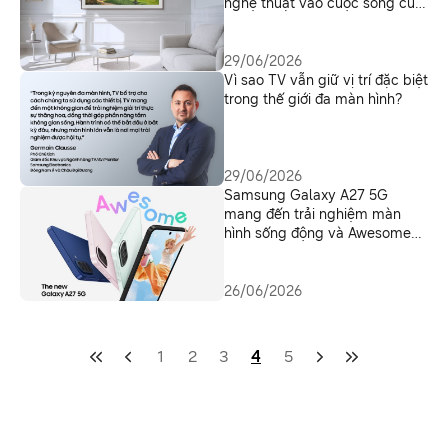
nghệ thuật vào cuộc sống của
The Frame
29/06/2026
Vì sao TV vẫn giữ vị trí đặc biệt
trong thế giới đa màn hình?
29/06/2026
Samsung Galaxy A27 5G
mang đến trải nghiệm màn
hình sống động và Awesome
Intelligence cho nhiều người
dùng hơn
26/06/2026
1
2
3
4
5