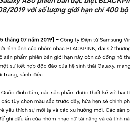
laxy A80 phiên bản đặc biệt BLACKPIN
8/2019 với số lượng giới hạn chỉ 400 bộ t
25
tháng 0
7
năm 201
9
] –
Công ty Điện tử Samsung Vin
 với hình ảnh của nhóm nhạc BLACKPINK, đại sứ thươn
ộ sản phẩm phiên bản giới hạn này còn có đồng hồ t
 một sự kết hợp độc đáo của hệ sinh thái Galaxy, man
 trang, sành điệu.
Quốc đình đám, các sản phẩm được thiết kế với hai t
i các tùy chọn màu sắc trước đây, hứa hẹn sẽ chinh 
 yêu thích sự mới lạ và các xu hướng mới. Các sản p
 ghi dấu ấn của nhóm nhạc nữ tài năng và cá tính nà