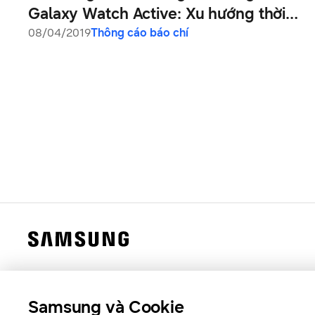
Galaxy Watch Active: Xu hướng thời
trang, phong cách năng động
08/04/2019
Thông cáo báo chí
Samsung và Cookie
Samsung Việt Nam
Samsung Xin chào