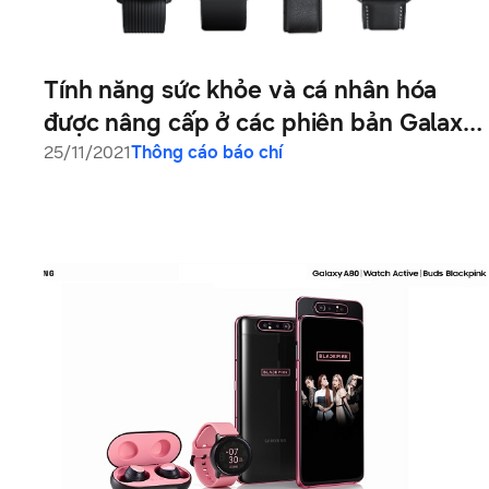
Tính năng sức khỏe và cá nhân hóa
được nâng cấp ở các phiên bản Galaxy
Watch, Galaxy Watch Active, Galaxy
25/11/2021
Thông cáo báo chí
Watch Active2 và Galaxy Watch3