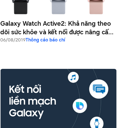
Galaxy Watch Active2: Khả năng theo
dõi sức khỏe và kết nối được nâng cấp
toàn diện
06/08/2019
Thông cáo báo chí