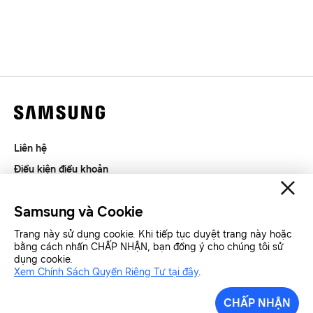
Liên hệ
Điều kiện điều khoản
Riêng tư và thu thập thông tin
Samsung và Cookie
SAMSUNG.COM
Trang này sử dụng cookie. Khi tiếp tục duyệt trang này hoặc
bằng cách nhấn CHẤP NHẬN, bạn đồng ý cho chúng tôi sử
Copyright© SAMSUNG All Rights Reserved.
dụng cookie.
Xem Chính Sách Quyền Riêng Tư tại đây
.
Samsung Việt Nam
Samsung Xin chào
CHẤP NHẬN