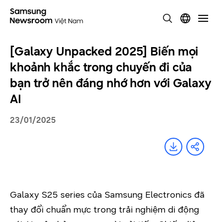
[Galaxy Unpacked 2025] Biến mọi
khoảnh khắc trong chuyến đi của
bạn trở nên đáng nhớ hơn với Galaxy
AI
23/01/2025
Galaxy S25 series của Samsung Electronics đã
thay đổi chuẩn mực trong trải nghiệm di động