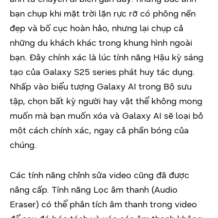
bạn chụp khi mặt trời lặn rực rỡ có phông nền
đẹp và bố cục hoàn hảo, nhưng lại chụp cả
những du khách khác trong khung hình ngoài
bạn. Đây chính xác là lúc tính năng Hậu kỳ sáng
tạo của Galaxy S25 series phát huy tác dụng.
Nhấp vào biểu tượng Galaxy AI trong Bộ sưu
tập, chọn bất kỳ người hay vật thể không mong
muốn mà bạn muốn xóa và Galaxy AI sẽ loại bỏ
một cách chính xác, ngay cả phần bóng của
chúng.
Các tính năng chỉnh sửa video cũng đã được
nâng cấp. Tính năng Lọc âm thanh (Audio
Eraser) có thể phân tích âm thanh trong video