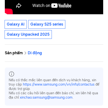
Galaxy AI
Galaxy S25 series
Galaxy Unpacked 2025
Sản phẩm
Di động
Nếu có thắc mắc liên quan đến dịch vụ khách hàng, xin
truy cập
https://www.samsung.com/vn/info/contactus
để
được trợ giúp.
Nếu có các câu hỏi liên quan đến báo chí, xin liên hệ qua
địa chỉ
xinchao.samsung@samsung.com
.