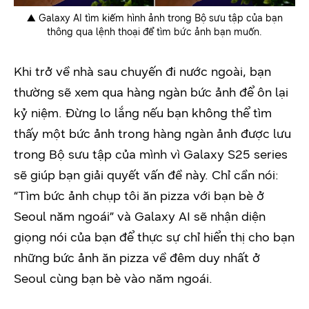
▲ Galaxy AI tìm kiếm hình ảnh trong Bộ sưu tập của bạn
thông qua lệnh thoại để tìm bức ảnh bạn muốn.
Khi trở về nhà sau chuyến đi nước ngoài, bạn
thường sẽ xem qua hàng ngàn bức ảnh để ôn lại
kỷ niệm. Đừng lo lắng nếu bạn không thể tìm
thấy một bức ảnh trong hàng ngàn ảnh được lưu
trong Bộ sưu tập của mình vì Galaxy S25 series
sẽ giúp bạn giải quyết vấn đề này. Chỉ cần nói:
“Tìm bức ảnh chụp tôi ăn pizza với bạn bè ở
Seoul năm ngoái” và Galaxy AI sẽ nhận diện
giọng nói của bạn để thực sự chỉ hiển thị cho bạn
những bức ảnh ăn pizza về đêm duy nhất ở
Seoul cùng bạn bè vào năm ngoái.