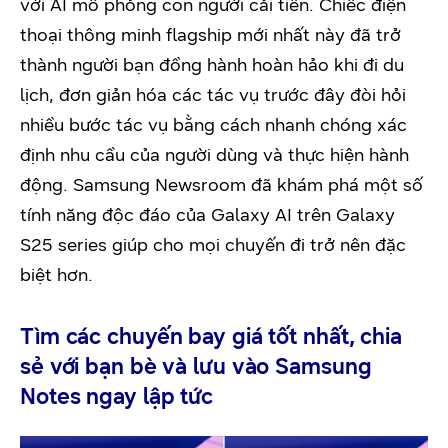
với AI mô phỏng con người cải tiến. Chiếc điện
thoại thông minh flagship mới nhất này đã trở
thành người bạn đồng hành hoàn hảo khi đi du
lịch, đơn giản hóa các tác vụ trước đây đòi hỏi
nhiều bước tác vụ bằng cách nhanh chóng xác
định nhu cầu của người dùng và thực hiện hành
động. Samsung Newsroom đã khám phá một số
tính năng độc đáo của Galaxy AI trên Galaxy
S25 series giúp cho mọi chuyến đi trở nên đặc
biệt hơn.
Tìm các chuyến bay giá tốt nhất, chia
sẻ với bạn bè và lưu vào Samsung
Notes ngay lập tức