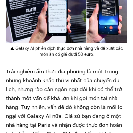
▲ Galaxy AI phiên dịch thực đơn nhà hàng và đề xuất các
món ăn có giá dưới 50 euro.
Trải nghiệm ẩm thực địa phương là một trong
những khoảnh khắc thú vị nhất của chuyến du
lịch, nhưng rào cản ngôn ngữ đôi khi có thể trở
thành một vấn đề khá lớn khi gọi món tại nhà
hàng. Tuy nhiên, vấn đề đó không còn là mối lo
ngại với Galaxy AI nữa. Giả sử bạn đang ở một
nhà hàng tại Paris và nhận được thực đơn hoàn