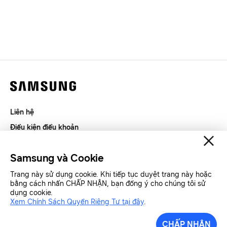
Liên hệ
Điều kiện điều khoản
Riêng tư và thu thập thông tin
Samsung và Cookie
SAMSUNG.COM
Trang này sử dụng cookie. Khi tiếp tục duyệt trang này hoặc
bằng cách nhấn CHẤP NHẬN, bạn đồng ý cho chúng tôi sử
Copyright© SAMSUNG All Rights Reserved.
dụng cookie.
Xem Chính Sách Quyền Riêng Tư tại đây
.
Samsung Việt Nam
Samsung Xin chào
CHẤP NHẬN