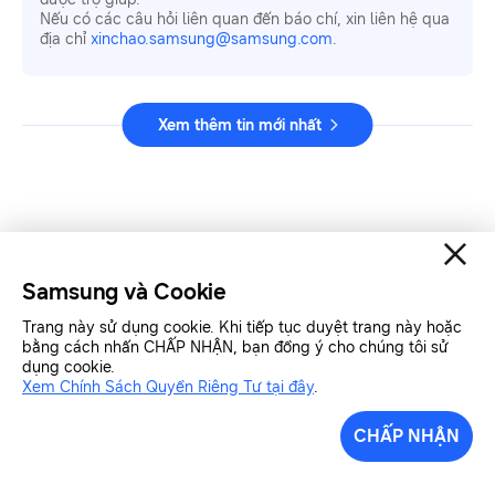
Nếu có các câu hỏi liên quan đến báo chí, xin liên hệ qua
địa chỉ
xinchao.samsung@samsung.com
.
Xem thêm tin mới nhất
Samsung và Cookie
Trang này sử dụng cookie. Khi tiếp tục duyệt trang này hoặc
bằng cách nhấn CHẤP NHẬN, bạn đồng ý cho chúng tôi sử
dụng cookie.
Xem Chính Sách Quyền Riêng Tư tại đây
.
Liên hệ
Điều kiện điều khoản
CHẤP NHẬN
Riêng tư và thu thập thông tin
SAMSUNG.COM