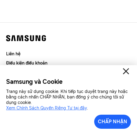
Liên hệ
Điều kiện điều khoản
Riêng tư và thu thập thông tin
Samsung và Cookie
SAMSUNG.COM
Trang này sử dụng cookie. Khi tiếp tục duyệt trang này hoặc
bằng cách nhấn CHẤP NHẬN, bạn đồng ý cho chúng tôi sử
Copyright© SAMSUNG All Rights Reserved.
dụng cookie.
Xem Chính Sách Quyền Riêng Tư tại đây
.
Samsung Việt Nam
Samsung Xin chào
CHẤP NHẬN