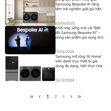
Samsung Bespoke AI nâng
tầm trải nghiệm giặt giũ hằng
ngày
23/06/2025
Khởi nhịp sống mới với “Biệt
đội Samsung Bespoke AI” –
dòng sản phẩm gia dụng tích
hợp màn hình cùng AI cá nhân
hóa
17/04/2025
Samsung mở rộng ‘AI Home’
trên danh mục thiết bị gia
dụng đa dạng, hiện thực hóa
tầm nhìn ‘Màn hình ở mọi nơi’
26/12/2024
1
2
3