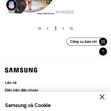
19/10/2022
1
Công cụ báo chí
Liên hệ
Điều kiện điều khoản
Riêng tư và thu thập thông tin
Samsung và Cookie
SAMSUNG.COM