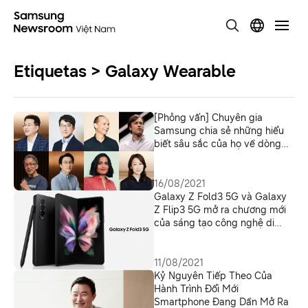
Etiquetas > Galaxy Wearable
[Phỏng vấn] Chuyên gia
Samsung chia sẻ những hiểu
biết sâu sắc của họ về dòng
Galaxy Z và Galaxy Watch 4
đột phá
16/08/2021
Galaxy Z Fold3 5G và Galaxy
Z Flip3 5G mở ra chương mới
của sáng tạo công nghệ di
động
11/08/2021
Kỷ Nguyên Tiếp Theo Của
Hành Trình Đổi Mới
Smartphone Đang Dần Mở Ra