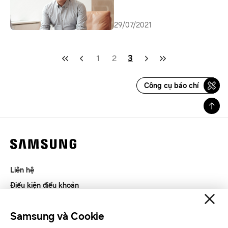
29/07/2021
1
2
3
Công cụ báo chí
Liên hệ
Điều kiện điều khoản
Riêng tư và thu thập thông tin
Samsung và Cookie
SAMSUNG.COM