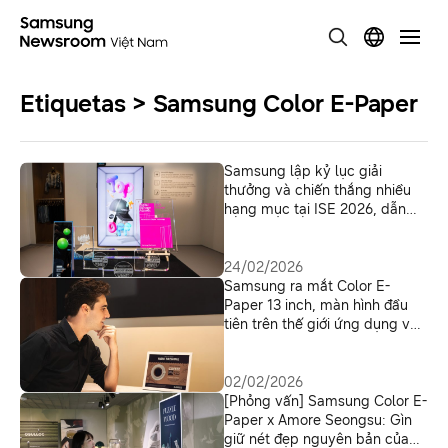
Etiquetas > Samsung Color E-Paper
Samsung lập kỷ lục giải
thưởng và chiến thắng nhiều
hạng mục tại ISE 2026, dẫn
đầu với 6 giải cho Spatial
Signage
24/02/2026
Samsung ra mắt Color E-
Paper 13 inch, màn hình đầu
tiên trên thế giới ứng dụng vật
liệu Bio-Resin từ vi tảo
02/02/2026
[Phỏng vấn] Samsung Color E-
Paper x Amore Seongsu: Gìn
giữ nét đẹp nguyên bản của