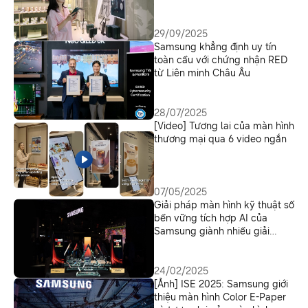
không gian
29/09/2025
Samsung khẳng định uy tín
toàn cầu với chứng nhận RED
từ Liên minh Châu Âu
28/07/2025
[Video] Tương lai của màn hình
thương mại qua 6 video ngắn
07/05/2025
Giải pháp màn hình kỹ thuật số
bền vững tích hợp AI của
Samsung giành nhiều giải
thưởng tại ISE 2025
24/02/2025
[Ảnh] ISE 2025: Samsung giới
thiệu màn hình Color E-Paper