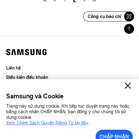
Công cụ báo chí
Liên hệ
Điều kiện điều khoản
Riêng tư và thu thập thông tin
Samsung và Cookie
SAMSUNG.COM
Trang này sử dụng cookie. Khi tiếp tục duyệt trang này hoặc
bằng cách nhấn CHẤP NHẬN, bạn đồng ý cho chúng tôi sử
Copyright© SAMSUNG All Rights Reserved.
dụng cookie.
Xem Chính Sách Quyền Riêng Tư tại đây
.
Samsung Việt Nam
Samsung Xin chào
CHẤP NHẬN