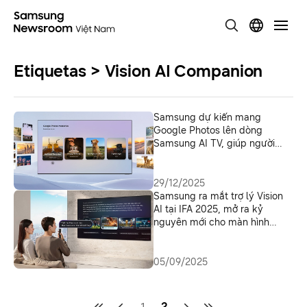
Etiquetas > Vision AI Companion
Samsung dự kiến mang
Google Photos lên dòng
Samsung AI TV, giúp người
dùng sống lại những khoảnh
khắc đáng nhớ trên màn hình
lớn
29/12/2025
Samsung ra mắt trợ lý Vision
AI tại IFA 2025, mở ra kỷ
nguyên mới cho màn hình
thông minh tích hợp AI
05/09/2025
1
2