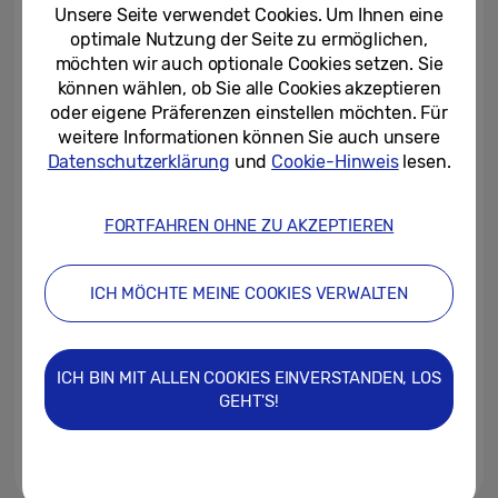
auch im Mietmodell
Unsere Seite verwendet Cookies. Um Ihnen eine
optimale Nutzung der Seite zu ermöglichen,
25/09/2025
möchten wir auch optionale Cookies setzen. Sie
können wählen, ob Sie alle Cookies akzeptieren
Media Alert: Samsung auf der
oder eigene Präferenzen einstellen möchten. Für
CES 2026
weitere Informationen können Sie auch unsere
Datenschutzerklärung
und
Cookie-Hinweis
lesen.
15/09/2025
FORTFAHREN OHNE ZU AKZEPTIEREN
Samsung stellt seine Vision «AI
Home» auf der IFA 2025 vor und
zeigt neue Produkte
ICH MÖCHTE MEINE COOKIES VERWALTEN
04/09/2025
Kreativ kochen mit AI: Jamie
ICH BIN MIT ALLEN COOKIES EINVERSTANDEN, LOS
Oliver´s Rezepte feiern Debüt
GEHT'S!
auf Samsung Bespoke...
10/06/2025