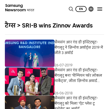
EN
टैग्स > SRI-B wins Zinnov Awards
सैमसंग आर एंड डी इंस्टिट्यूट-
बेंगलुरु ने ज़िन्नोव अवॉर्ड्स 2019 में
जीते 3 अवॉर्ड
26-07-2019
सैमसंग आर एंड डी इंस्टीट्यूट-
बेंगलुरु बना ‘चैम्पियन फॉर लोकल
मार्केट्स’, जीता ज़िन्नोव अवार्ड
2018
26-06-2018
सैमसंग आर एंड डी इंस्टीट्यूट-
बेंगलुरु को मिला ‘ग्रेट प्लेस टू
इनोवेट’ का अवॉर्ड