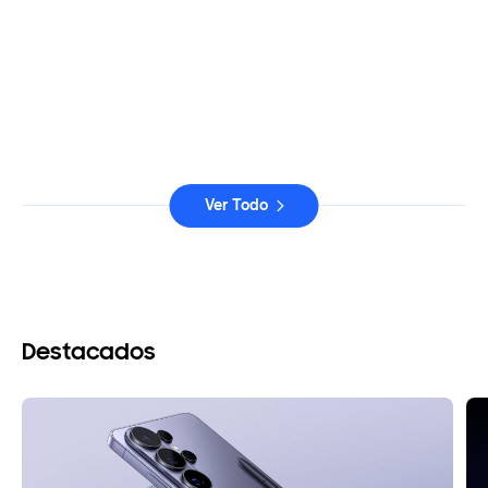
media maratón de Bogotá
24-07-2026
Samsung lanza ‘Health
Assistant Beta’, el primer
asistente de salud personal
totalmente integrado e
impulsado por IA
22-07-2026
Ver Todo
Destacados