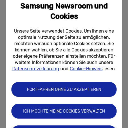
Samsung Newsroom und
Letzte Chance: Heute noch neues
Foldable der Galaxy Z-Serie
Cookies
sichern und von exklusiven...
Unsere Seite verwendet Cookies. Um Ihnen eine
06.08.2026
optimale Nutzung der Seite zu ermöglichen,
möchten wir auch optionale Cookies setzen. Sie
The Fold Inn: Wie Samsung die
neue Galaxy Z-Serie in einem
können wählen, ob Sie alle Cookies akzeptieren
Londoner Pub inszenierte
oder eigene Präferenzen einstellen möchten. Für
weitere Informationen können Sie auch unsere
05.08.2026
Datenschutzerklärung
und
Cookie-Hinweis
lesen.
Ready, set, game: Samsung bringt
das LAN-Party-Feeling mit der
Gaming Night ins Jahr 2026
FORTFAHREN OHNE ZU AKZEPTIEREN
05.08.2026
ICH MÖCHTE MEINE COOKIES VERWALTEN
Neueste Beiträge anzeigen