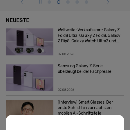
NEUESTE
Weltweiter Verkaufsstart: Galaxy Z
Fold8 Ultra, Galaxy Z Fold8, Galaxy
Z Flip8, Galaxy Watch Ultra2 und...
07.08.2026
Samsung Galaxy Z-Serie
überzeugt bei der Fachpresse
07.08.2026
[Interview] Smart Glasses: Der
erste Schritt hin zur nächsten
mobilen AI-Schnittstelle
06.08.2026