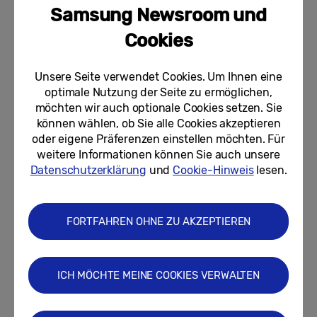
Samsung Newsroom und
Letzte Chance: Heute noch neues
Foldable der Galaxy Z-Serie
Cookies
sichern und von exklusiven...
Unsere Seite verwendet Cookies. Um Ihnen eine
06.08.2026
optimale Nutzung der Seite zu ermöglichen,
möchten wir auch optionale Cookies setzen. Sie
The Fold Inn: Wie Samsung die
neue Galaxy Z-Serie in einem
können wählen, ob Sie alle Cookies akzeptieren
Londoner Pub inszenierte
oder eigene Präferenzen einstellen möchten. Für
weitere Informationen können Sie auch unsere
05.08.2026
Datenschutzerklärung
und
Cookie-Hinweis
lesen.
Ready, set, game: Samsung bringt
das LAN-Party-Feeling mit der
Gaming Night ins Jahr 2026
FORTFAHREN OHNE ZU AKZEPTIEREN
05.08.2026
ICH MÖCHTE MEINE COOKIES VERWALTEN
Neueste Beiträge anzeigen