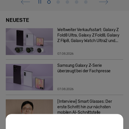
NEUESTE
Weltweiter Verkaufsstart: Galaxy Z
Fold8 Ultra, Galaxy Z Fold8, Galaxy
Z Flip8, Galaxy Watch Ultra2 und...
07.08.2026
Samsung Galaxy Z-Serie
überzeugt bei der Fachpresse
07.08.2026
[Interview] Smart Glasses: Der
erste Schritt hin zur nächsten
mobilen AI-Schnittstelle
06.08.2026