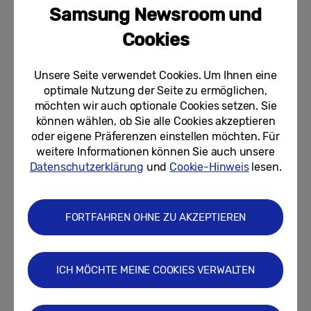
Samsung Newsroom und
Letzte Chance: Heute noch neues
Foldable der Galaxy Z-Serie
Cookies
sichern und von exklusiven...
Unsere Seite verwendet Cookies. Um Ihnen eine
06.08.2026
optimale Nutzung der Seite zu ermöglichen,
möchten wir auch optionale Cookies setzen. Sie
The Fold Inn: Wie Samsung die
neue Galaxy Z-Serie in einem
können wählen, ob Sie alle Cookies akzeptieren
Londoner Pub inszenierte
oder eigene Präferenzen einstellen möchten. Für
weitere Informationen können Sie auch unsere
05.08.2026
Datenschutzerklärung
und
Cookie-Hinweis
lesen.
Ready, set, game: Samsung bringt
das LAN-Party-Feeling mit der
Gaming Night ins Jahr 2026
FORTFAHREN OHNE ZU AKZEPTIEREN
05.08.2026
ICH MÖCHTE MEINE COOKIES VERWALTEN
Neueste Beiträge anzeigen