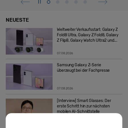
NEUESTE
Weltweiter Verkaufsstart: Galaxy Z
Fold8 Ultra, Galaxy Z Fold8, Galaxy
Z Flip8, Galaxy Watch Ultra2 und...
07.08.2026
Samsung Galaxy Z-Serie
überzeugt bei der Fachpresse
07.08.2026
[Interview] Smart Glasses: Der
erste Schritt hin zur nächsten
mobilen AI-Schnittstelle
06.08.2026