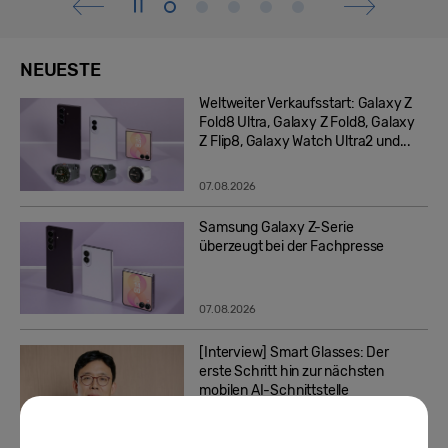
NEUESTE
Weltweiter Verkaufsstart: Galaxy Z
Fold8 Ultra, Galaxy Z Fold8, Galaxy
Z Flip8, Galaxy Watch Ultra2 und...
07.08.2026
Samsung Galaxy Z-Serie
überzeugt bei der Fachpresse
07.08.2026
[Interview] Smart Glasses: Der
erste Schritt hin zur nächsten
mobilen AI-Schnittstelle
06.08.2026