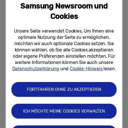
Samsung Newsroom und
Letzte Chance: Heute noch neues
Foldable der Galaxy Z-Serie
Cookies
sichern und von exklusiven...
Unsere Seite verwendet Cookies. Um Ihnen eine
06.08.2026
optimale Nutzung der Seite zu ermöglichen,
möchten wir auch optionale Cookies setzen. Sie
The Fold Inn: Wie Samsung die
neue Galaxy Z-Serie in einem
können wählen, ob Sie alle Cookies akzeptieren
Londoner Pub inszenierte
oder eigene Präferenzen einstellen möchten. Für
weitere Informationen können Sie auch unsere
05.08.2026
Datenschutzerklärung
und
Cookie-Hinweis
lesen.
Ready, set, game: Samsung bringt
das LAN-Party-Feeling mit der
Gaming Night ins Jahr 2026
FORTFAHREN OHNE ZU AKZEPTIEREN
05.08.2026
ICH MÖCHTE MEINE COOKIES VERWALTEN
Neueste Beiträge anzeigen