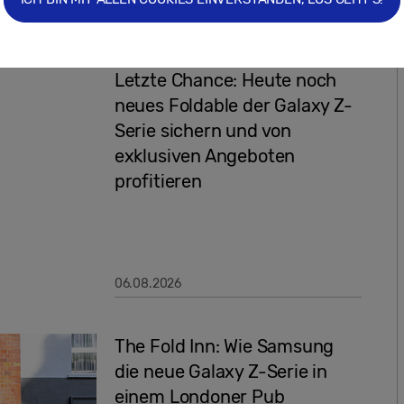
Pressemitteilungen
Letzte Chance: Heute noch
neues Foldable der Galaxy Z-
Serie sichern und von
exklusiven Angeboten
profitieren
06.08.2026
The Fold Inn: Wie Samsung
die neue Galaxy Z-Serie in
einem Londoner Pub