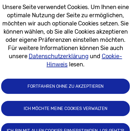
Unsere Seite verwendet Cookies. Um Ihnen eine
optimale Nutzung der Seite zu ermöglichen,
möchten wir auch optionale Cookies setzen. Sie
07.08.2026
können wählen, ob Sie alle Cookies akzeptieren
oder eigene Präferenzen einstellen möchten.
Für weitere Informationen können Sie auch
[Interview] Smart Glasses: Der
unsere
Datenschutzerklärung
und
Cookie-
erste Schritt hin zur nächsten
Hinweis
lesen.
mobilen AI-Schnittstelle
FORTFAHREN OHNE ZU AKZEPTIEREN
ICH MÖCHTE MEINE COOKIES VERWALTEN
06.08.2026
ICH BIN MIT ALLEN COOKIES EINVERSTANDEN, LOS GEHT'S!