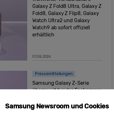
Galaxy Z Fold8 Ultra, Galaxy Z
Fold8, Galaxy Z Flip8, Galaxy
Watch Ultra2 und Galaxy
Watch9 ab sofort offiziell
erhältlich
07.08.2026
Pressemitteilungen
Samsung Galaxy Z-Serie
überzeugt bei der Fachpresse
Samsung Newsroom und Cookies