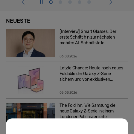
NEUESTE
[Interview] Smart Glasses: Der
erste Schritt hin zur nächsten
mobilen AI-Schnittstelle
06.08.2026
Letzte Chance: Heute noch neues
Foldable der Galaxy Z-Serie
sichern und von exklusiven...
06.08.2026
The Fold Inn: Wie Samsung die
neue Galaxy Z-Serie in einem
Londoner Pub inszenierte
05.08.2026