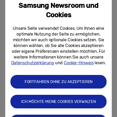
Samsung Newsroom und
Ready, set, game: Samsung bringt
das LAN-Party-Feeling mit der
Cookies
Gaming Night ins Jahr 2026
Unsere Seite verwendet Cookies. Um Ihnen eine
05.08.2026
optimale Nutzung der Seite zu ermöglichen,
möchten wir auch optionale Cookies setzen. Sie
Der Samsung Unterschied: Ein mit
SmartThings vernetztes Zuhause
können wählen, ob Sie alle Cookies akzeptieren
ist einfacher als man denkt
oder eigene Präferenzen einstellen möchten. Für
weitere Informationen können Sie auch unsere
04.08.2026
Datenschutzerklärung
und
Cookie-Hinweis
lesen.
Mehr Spielspaß, mehr Cashback:
Samsung „Gaming Weeks“
belohnen Spielefans mit coolen...
FORTFAHREN OHNE ZU AKZEPTIEREN
03.08.2026
ICH MÖCHTE MEINE COOKIES VERWALTEN
Neueste Beiträge anzeigen