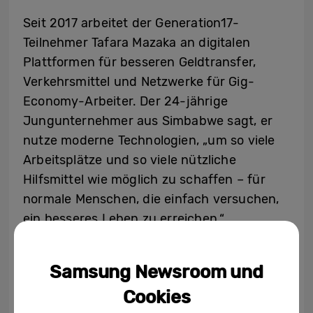
Seit 2017 arbeitet der Generation17-
Teilnehmer Tafara Mazaka an digitalen
Plattformen für besseren Geldtransfer,
Verkehrsmittel und Netzwerke für Gig-
Economy-Arbeiter. Der 24-jährige
Jungunternehmer aus Simbabwe sagt, er
nutze moderne Technologien, „um so viele
Arbeitsplätze und so viele nützliche
Hilfsmittel wie möglich zu schaffen – für
normale Menschen, die einfach versuchen,
ein besseres Leben zu erreichen.“
Samsung Newsroom und
Cookies