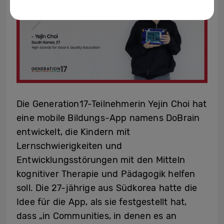
Die Generation17-Teilnehmerin Yejin Choi hat
eine mobile Bildungs-App namens DoBrain
entwickelt, die Kindern mit
Lernschwierigkeiten und
Entwicklungsstörungen mit den Mitteln
kognitiver Therapie und Pädagogik helfen
soll. Die 27-jährige aus Südkorea hatte die
Idee für die App, als sie festgestellt hat,
dass „in Communities, in denen es an