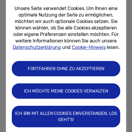
Unsere Seite verwendet Cookies. Um Ihnen eine
optimale Nutzung der Seite zu ermöglichen,
möchten wir auch optionale Cookies setzen. Sie
können wählen, ob Sie alle Cookies akzeptieren
oder eigene Präferenzen einstellen möchten. Für
weitere Informationen können Sie auch unsere
Shomy Chowdhury betreibt ein
Datenschutzerklärung
und
Cookie-Hinweis
lesen.
Unternehmen namens Awareness360, das
Webinare und Online-Workshops zum Thema
Hygiene anbietet. Die 26-Jährige aus
FORTFAHREN OHNE ZU AKZEPTIEREN
Bangladesch sagt: „Wenn wir Tech-Tools
effektiv einsetzen, können wir viel
ICH MÖCHTE MEINE COOKIES VERWALTEN
verändern und eine Bewegung schaffen,
der sich Menschen unabhängig davon, wo
sie leben, anschließen können.“
ICH BIN MIT ALLEN COOKIES EINVERSTANDEN, LOS
GEHT'S!