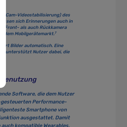
on Cam-Videostabilisierung) des
 lassen sich Erinnerungen auch in
ohl Front- als auch Rückkamera
7
uf dem Mobilgerätemarkt.
ert Bilder automatisch. Eine
d unterstützt Nutzer dabei, die
rätenutzung
nde Software, die dem Nutzer
I-gesteuerten Performance-
lligenteste Smartphone von
Funktion ausgestattet. Damit
 auch kompatible Wearables.