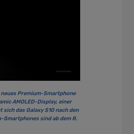
in neues Premium-Smartphone
namic AMOLED-Display, einer
t sich das Galaxy S10 nach den
m-Smartphones sind ab dem 8.