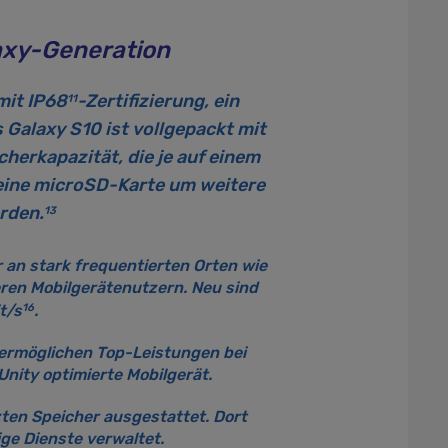
axy-Generation
mit
IP68
-Zertifizierung, ein
11
Galaxy S10 ist vollgepackt mit
herkapazität, die je auf einem
eine microSD-Karte um weitere
erden.
13
 an stark frequentierten Orten wie
en Mobilgerätenutzern. Neu sind
16
t/s
.
ermöglichen Top-Leistungen bei
nity optimierte Mobilgerät.
ten Speicher ausgestattet. Dort
ge Dienste verwaltet.