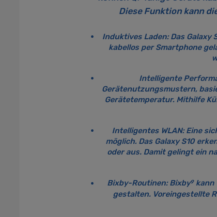
Diese Funktion kann di
Induktives Laden:
Das Galaxy S
kabellos per Smartphone gel
w
Intelligente Perfor
Gerätenutzungsmustern, basie
Gerätetemperatur. Mithilfe Kü
Intelligentes WLAN:
Eine sic
möglich. Das Galaxy S10 erke
oder aus. Damit gelingt ein
9
Bixby-Routinen:
Bixby
kann 
gestalten. Voreingestellte 