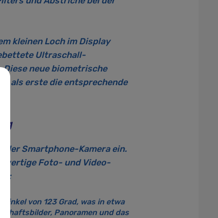
ilters und Abstriche bei der
em kleinen Loch im Display
bettete Ultraschall-
n. Diese neue biometrische
lt als erste die entsprechende
ng
bei der Smartphone-Kamera ein.
chwertige Foto- und Video-
ll:
kwinkel von 123 Grad, was in etwa
ndschaftsbilder, Panoramen und das