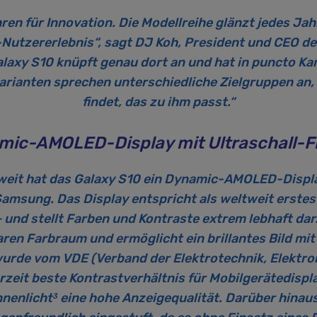
hren für Innovation. Die Modellreihe glänzt jedes Ja
m-Nutzererlebnis“, sagt DJ Koh, President und CEO d
laxy S10 knüpft genau dort an und hat in puncto K
evarianten sprechen unterschiedliche Zielgruppen an,
findet, das zu ihm passt.“
mic-AMOLED-Display mit Ultraschall-
eit hat das Galaxy S10 ein Dynamic-AMOLED-Displa
amsung. Das Display entspricht als weltweit erste
und stellt Farben und Kontraste extrem lebhaft dar
aren Farbraum und ermöglicht ein brillantes Bild mit
de vom VDE (Verband der Elektrotechnik, Elektron
rzeit beste Kontrastverhältnis für Mobilgerätedispl
nnenlicht
eine hohe Anzeigequalität. Darüber hinau
3