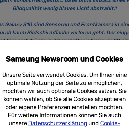
enfreundlich eingestuft, da es ohne Einsatz eines F
Bildqualität wenig blaues Licht abstrahlt.
4
es Galaxy S10 sind Sensoren und Frontkamera in ein
rch kaum Bildschirmfläche verloren geht. Der einge
est Fingerabdrücke in 3D anstatt wie bisher in 2D ei
te- und Datensicherheit auf höchster Stufe und erhie
Zertifizierung der FIDO-Allianz.
6
Samsung Newsroom und Cookies
ochwertige Kamera mit KI-Unterstützu
Unsere Seite verwendet Cookies. Um Ihnen eine
optimale Nutzung der Seite zu ermöglichen,
Samsung die Dual-Pixel- und Dual-Blenden-Technik 
möchten wir auch optionale Cookies setzen. Sie
 mit neuer, noch intelligenterer Kameratechnik ho
können wählen, ob Sie alle Cookies akzeptieren
fnahmen noch einfacher als mit dem Vorgängermode
oder eigene Präferenzen einstellen möchten.
Für weitere Informationen können Sie auch
xy S10 integrierte Ultra-Weitwinkelobjektiv hat einen Blic
unsere
Datenschutzerklärung
und
Cookie-
 Auges entspricht. Der Ultra-Weitwinkel ist ideal für La