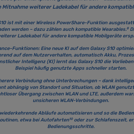
e Mitnahme weiterer Ladekabel für andere kompatibl
10 ist mit einer Wireless PowerShare-Funktion ausgestatt
8
aden werden – dazu zählen auch kompatible Wearables.
Di
eiterer Ladekabel für andere kompatible Mobilgeräte ersp
mance-Funktionen:
Eine neue KI auf dem Galaxy S10 optimie
rend auf dem Nutzerverhalten, automatisch Akku, Prozes
nstlicher Intelligenz (KI) lernt das Galaxy S10 die Vorlie
Beispiel häufig genutzte Apps schneller starten.
herere Verbindung ohne Unterbrechungen – dank intellig
nnt abhängig von Standort und Situation, ob WLAN genutzt
 nahtloser Übergang zwischen WLAN und LTE, außerdem war
unsicheren WLAN-Verbindungen.
wiederkehrende Abläufe automatisieren und so die Bedien
10
Routinen, etwa bei Autofahrten
oder zur Schlafenszeit, 
Bedienungsschritte.