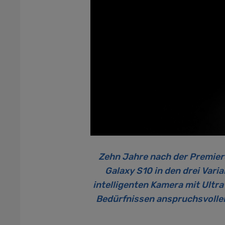
Zehn Jahre nach der Premie
Galaxy S10 in den drei Var
intelligenten Kamera mit Ultr
Bedürfnissen anspruchsvolle