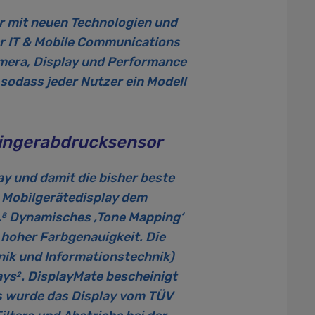
hr mit neuen Technologien und
er IT & Mobile Communications
amera, Display und Performance
 sodass jeder Nutzer ein Modell
Fingerabdrucksensor
y und damit die bisher beste
s Mobilgerätedisplay dem
.
Dynamisches ‚Tone Mapping‘
8
 hoher Farbgenauigkeit. Die
ik und Informationstechnik)
ays
. DisplayMate bescheinigt
2
s wurde das Display vom TÜV