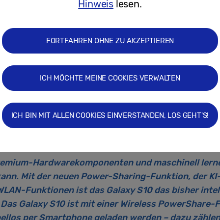
Hinweis
lesen.
Fotografieren größerer Menschengruppen.
mit Bildstabilisator:
Mit der Super-Steady-Technik (Acti
ie Videoaufnahmen. Mit dieser digitalen Bildstabilisierung
FORTFAHREN OHNE ZU AKZEPTIEREN
 denen die Hand nicht so ruhig gehalten werden kann. Sow
alität, die Rückkamera sogar über HDR10+ – ein Novum a
ICH MÖCHTE MEINE COOKIES VERWALTEN
timierungsfunktion erkennt Szenen und Motive und optimi
fehlungen hinsichtlich Bildausschnitt und Komposition un
optimale Bildkomposition zu finden.
ICH BIN MIT ALLEN COOKIES EINVERSTANDEN, LOS GEHT'S!
t gesteuerte Leistung zur optimalen Ge
remium-Hardwarekomponenten und maschinell lerne
ann. Mit der neuen Power-Sharing-Funktion, der K
LAN-Funktionen ist das Galaxy S10 das bisher inte
Das Galaxy S10 ist mit einer Wireless PowerShare-
bellos per Smartphone geladen werden – dazu zählen