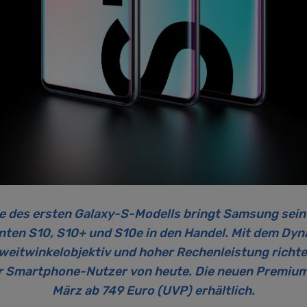
re des ersten Galaxy-S-Modells bringt Samsung se
ianten S10, S10+ und S10e in den Handel. Mit dem Dy
aweitwinkelobjektiv und hoher Rechenleistung richte
r Smartphone-Nutzer von heute. Die neuen Premiu
März ab 749 Euro (UVP) erhältlich.