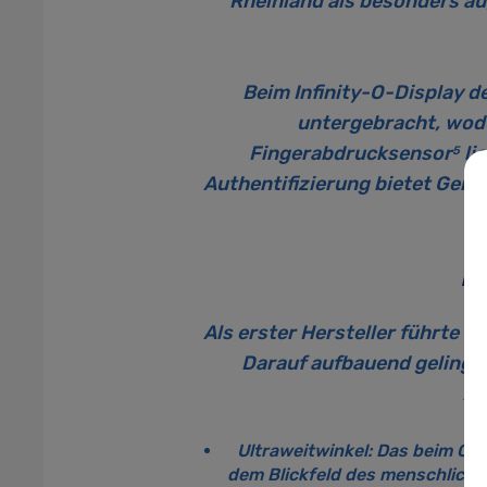
Rheinland als besonders aug
Beim Infinity-O-Display d
untergebracht, wodu
Fingerabdrucksensor
li
5
Authentifizierung bietet Gerä
H
Als erster Hersteller führte 
Darauf aufbauend gelingen
Au
Ultraweitwinkel:
Das beim Gala
dem Blickfeld des menschlichen