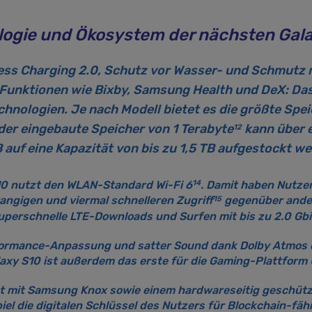
logie und Ökosystem der nächsten Gal
less Charging 2.0, Schutz vor Wasser- und Schmutz 
nktionen wie Bixby, Samsung Health und DeX: Das 
hnologien. Je nach Modell bietet es die größte Speic
der eingebaute Speicher von 1 Terabyte
kann über 
12
 auf eine Kapazität von bis zu 1,5 TB aufgestockt w
14
0 nutzt den WLAN-Standard Wi-Fi 6
. Damit haben Nutzer
15
angigen und viermal schnelleren Zugriff
gegenüber ander
uperschnelle LTE-Downloads und Surfen mit bis zu 2.0 Gbi
formance-Anpassung und satter Sound dank Dolby Atmos 
laxy S10 ist außerdem das erste für die Gaming-Plattform U
st mit Samsung Knox sowie einem hardwareseitig geschütz
el die digitalen Schlüssel des Nutzers für Blockchain-fähi