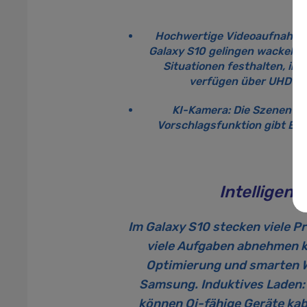
Hochwertige Videoaufnahmen 
Galaxy S10 gelingen wackelfre
Situationen festhalten, in
verfügen über UHD-Qu
KI-Kamera:
Die Szenen-Op
Vorschlagsfunktion gibt Emp
Intelligen
Im
Galaxy S10
stecken viele P
viele Aufgaben abnehmen k
Optimierung und smarten W
Samsung. Induktives Laden: 
können Qi-fähige Geräte ka