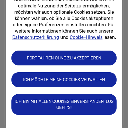
Konnektivität
optimale Nutzung der Seite zu ermöglichen,
möchten wir auch optionale Cookies setzen. Sie
05.08.2019
können wählen, ob Sie alle Cookies akzeptieren
oder eigene Präferenzen einstellen möchten. Für
Für viel Kreativität und
weitere Informationen können Sie auch unsere
Produktivität: Samsung stellt
das Galaxy Tab S6 vor
Datenschutzerklärung
und
Cookie-Hinweis
lesen.
31.07.2019
FORTFAHREN OHNE ZU AKZEPTIEREN
Samsung Connected Living:
offenes Ökosystem für
hersteller-unabhängige...
ICH MÖCHTE MEINE COOKIES VERWALTEN
11.07.2019
Fernsehen für alle [Gastbeitrag
Johannes Mairhofer]
ICH BIN MIT ALLEN COOKIES EINVERSTANDEN, LOS
GEHT'S!
04.07.2019