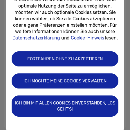
optimale Nutzung der Seite zu ermöglichen,
möchten wir auch optionale Cookies setzen. Sie
29.09.2017
können wählen, ob Sie alle Cookies akzeptieren
oder eigene Präferenzen einstellen möchten. Für
IFA: Samsung vergrößert seine
weitere Informationen können Sie auch unsere
Auswahl an Premium-TVs
Datenschutzerklärung
und
Cookie-Hinweis
lesen.
29.09.2017
FORTFAHREN OHNE ZU AKZEPTIEREN
Samsung setzt für lebhafte
Farben bei Videoinhalten auf
HDR10+
ICH MÖCHTE MEINE COOKIES VERWALTEN
29.09.2017
HDR10+ setzt auf der IFA 2017
neue Bildqualitätsmaßstäbe
ICH BIN MIT ALLEN COOKIES EINVERSTANDEN, LOS
GEHT'S!
22.09.2017