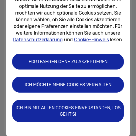
kennen sollten
optimale Nutzung der Seite zu ermöglichen,
möchten wir auch optionale Cookies setzen. Sie
04.10.2019
können wählen, ob Sie alle Cookies akzeptieren
oder eigene Präferenzen einstellen möchten. Für
Hochwertige Aufnahmen ohne
weitere Informationen können Sie auch unsere
Gepäck mit dem Galaxy Note10
Datenschutzerklärung
und
Cookie-Hinweis
lesen.
01.10.2019
FORTFAHREN OHNE ZU AKZEPTIEREN
Fotos schießen fast wie die
Profis – mit dem Pro Modus
ICH MÖCHTE MEINE COOKIES VERWALTEN
15.11.2018
Näher betrachtet #2:
Erfolgreich fotografieren durch
ICH BIN MIT ALLEN COOKIES EINVERSTANDEN, LOS
die intelligente Kamera des...
GEHT'S!
25.09.2018