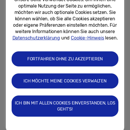
Jubiläums-Deals
optimale Nutzung der Seite zu ermöglichen,
möchten wir auch optionale Cookies setzen. Sie
25.04.2019
können wählen, ob Sie alle Cookies akzeptieren
oder eigene Präferenzen einstellen möchten. Für
Neue Generation Samsung The
weitere Informationen können Sie auch unsere
Frame und The Serif ab Ende
April im Handel erhältlich
Datenschutzerklärung
und
Cookie-Hinweis
lesen.
09.04.2019
FORTFAHREN OHNE ZU AKZEPTIEREN
Samsung produziert mit Culcha
Candela zum ersten Mal ein
Musikvideo in 8K
ICH MÖCHTE MEINE COOKIES VERWALTEN
15.03.2019
Samsung erweitert das
Inhaltsangebot im Smart Hub
ICH BIN MIT ALLEN COOKIES EINVERSTANDEN, LOS
mit HD+ und waipu.tv
GEHT'S!
06.03.2019