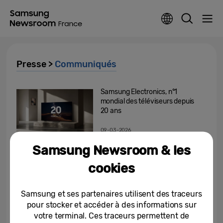
Presse >
Communiqués
Samsung Electronics, n°1
mondial des téléviseurs depuis
20 ans
09-03-2026
Samsung Newsroom & les
Avec l’écran Privacy Display du
Galaxy S26 Ultra, Samsung
cookies
protège les contenus des...
06-03-2026
Samsung et ses partenaires utilisent des traceurs
pour stocker et accéder à des informations sur
MWC 2026 : le Galaxy S26 Ultra
votre terminal. Ces traceurs permettent de
de Samsung remporte le prix «