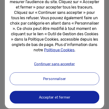
mesurer l’audience du site. Cliquez sur « Accepter
Best in Show » aux Global...
et fermer » pour accepter tous les traceurs.
Cliquez sur « Continuer sans accepter » pour
05-03-2026
tous les refuser. Vous pouvez également faire un
After Ski avec Samsung :
choix par catégorie en allant dans « Personnaliser
entretenez vos vêtements
». Ce choix peut être modifié à tout moment en
d’hiver en toute simplicité
cliquant sur le lien « Outil de Gestion des Cookies
» dans la Politique Cookies, accessible depuis les
05-03-2026
onglets de bas de page. Plus d’information dans
notre
Politique Cookies
.
Les grands écrans TV Samsung
s’invitent à l’hôtel Jangle Paris
CDG pour une expérience...
Continuer sans accepter
05-03-2026
Personnaliser
Samsung et Vodafone
façonnent l’avenir des réseaux
natifs de l’IA en Europe avec la...
Accepter et fermer
03-03-2026