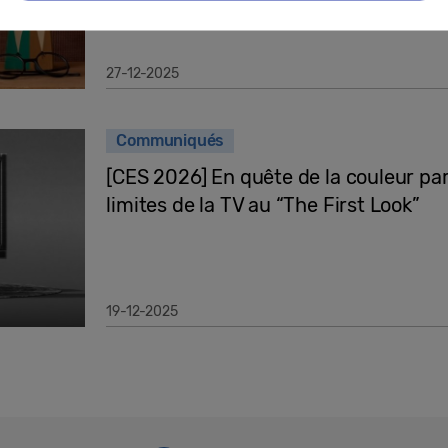
27-12-2025
Communiqués
[CES 2026] En quête de la couleur pa
limites de la TV au “The First Look”
19-12-2025