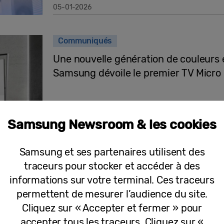
05-01-2026
Communiqués
Une nouvelle génération de couleurs 
Samsung dévoile le premier TV Micro
Samsung Newsroom & les cookies
05-01-2026
Samsung et ses partenaires utilisent des
Communiqués
traceurs pour stocker et accéder à des
Samsung dévoile The Freestyle+ au C
informations sur votre terminal. Ces traceurs
intelligent, optimisé par l’IA
permettent de mesurer l’audience du site.
Cliquez sur « Accepter et fermer » pour
accepter tous les traceurs. Cliquez sur «