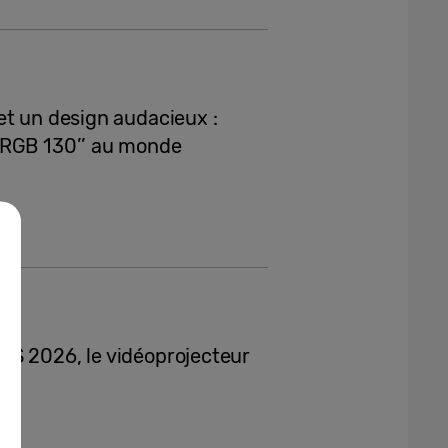
et un design audacieux :
 RGB 130’’ au monde
ES 2026, le vidéoprojecteur