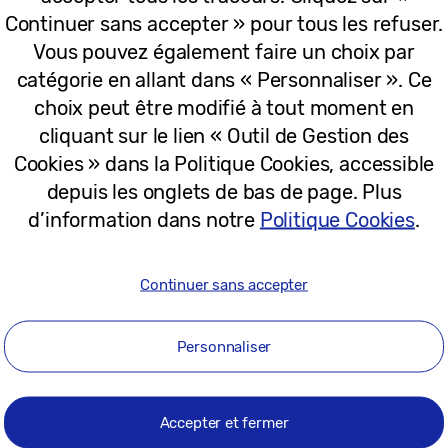
Continuer sans accepter » pour tous les refuser.
05-01-2026
Vous pouvez également faire un choix par
catégorie en allant dans « Personnaliser ». Ce
choix peut être modifié à tout moment en
Communiqués
cliquant sur le lien « Outil de Gestion des
Samsung prévoit d’intégrer Google 
Cookies » dans la Politique Cookies, accessible
IA, permettant aux utilisateurs de rev
depuis les onglets de bas de page. Plus
sur grand écran
d’information dans notre
Politique Cookies
.
29-12-2025
Continuer sans accepter
Personnaliser
Communiqués
Samsung étend son écosystème audio
appareils plus intelligent et de nouv
Accepter et fermer