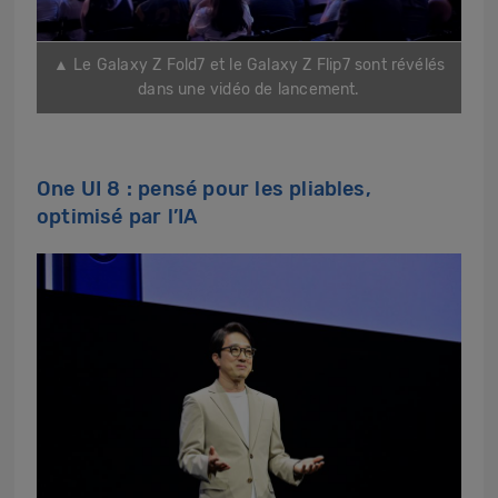
▲ Le Galaxy Z Fold7 et le Galaxy Z Flip7 sont révélés
dans une vidéo de lancement.
One UI 8 : pensé pour les pliables,
optimisé par l’IA