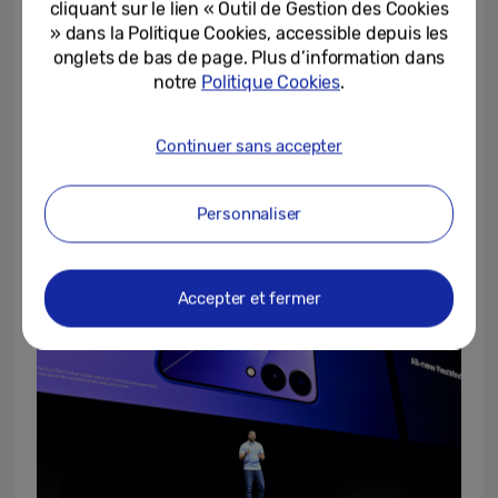
de rafraîchissement de 120 Hz pour une
cliquant sur le lien « Outil de Gestion des Cookies
» dans la Politique Cookies, accessible depuis les
fluidité optimale. Les bordures ont été
onglets de bas de page. Plus d’information dans
réduites à 1,25 mm, soit de presque un tiers
notre
Politique Cookies
.
par rapport à la version précédente. Avec
One UI 8, l’écran externe gagne en
Continuer sans accepter
fonctionnalités, prenant en charge de
nombreuses applications et widgets.
Personnaliser
Accepter et fermer