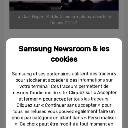
▲ Dale Hogen, Mobile Communications, dévoile le
Galaxy Z Flip7.
Compact mais sans compromis, le Galaxy Z
Samsung Newsroom & les
Flip7 est le plus fin jamais conçu par
Samsung dans sa catégorie. Doté d’une
cookies
charnière repensée et de la batterie la plus
puissante jamais intégrée sur un Z Flip, il
Samsung et ses partenaires utilisent des traceurs
pour stocker et accéder à des informations sur
affiche un écran principal de 6,9 pouces,
votre terminal. Ces traceurs permettent de
avec des visuels éclatants grâce à un
mesurer l’audience du site. Cliquez sur « Accepter
polariseur intégré.
et fermer » pour accepter tous les traceurs.
Cliquez sur « Continuer sans accepter » pour
tous les refuser. Vous pouvez également faire un
L’écran externe de 4,1 pouces a été repensé
choix par catégorie en allant dans « Personnaliser
pour couvrir toute la surface, avec un taux
». Ce choix peut être modifié à tout moment en