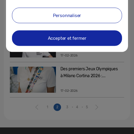
la technologie Samsung...
Personnaliser
17-02-2026
Milano Cortina 2026 : Manon
Accepter et fermer
Petit-Lenoir, portrait d’une...
17-02-2026
Des premiers Jeux Olympiques
à Milano Cortina 2026 :...
17-02-2026
1
2
3
4
5