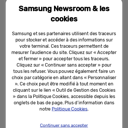
valeur qui relie les athlètes, les fans et les communautés du
Samsung Newsroom & les
monde entier, grâce à la technologie.
cookies
Plus informations sur la devise et sur le soutien de Samsung aux
Jeux Olympiques d’Hiver seront partagées alors que les Jeux de
Samsung et ses partenaires utilisent des traceurs
Milano Cortina 2026 se poursuivent.
pour stocker et accéder à des informations sur
votre terminal. Ces traceurs permettent de
mesurer l’audience du site. Cliquez sur « Accepter
et fermer » pour accepter tous les traceurs.
Milano Cortina 2026 : Pour
Cliquez sur « Continuer sans accepter » pour
Arthur Bauchet, l’ouverture...
tous les refuser. Vous pouvez également faire un
choix par catégorie en allant dans « Personnaliser
09-03-2026
». Ce choix peut être modifié à tout moment en
cliquant sur le lien « Outil de Gestion des Cookies
Milan s’illumine avec la «
» dans la Politique Cookies, accessible depuis les
Hwaiting Night », où les...
onglets de bas de page. Plus d’information dans
notre
Politique Cookies
.
20-02-2026
Continuer sans accepter
Milano Cortina 2026 : comment