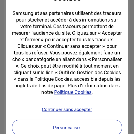
cryptées, garantissant ainsi une
confidentialité continue – même sur les
Samsung et ses partenaires utilisent des traceurs
réseaux publics.
pour stocker et accéder à des informations sur
votre terminal. Ces traceurs permettent de
mesurer l’audience du site. Cliquez sur « Accepter
Pleinement développée, l’informatique
et fermer » pour accepter tous les traceurs.
quantique pourrait remettre en cause de
Cliquez sur « Continuer sans accepter » pour
nombreuses protections actuelles. En
tous les refuser. Vous pouvez également faire un
choix par catégorie en allant dans « Personnaliser
intégrant un chiffrement dédié, Wi-Fi
». Ce choix peut être modifié à tout moment en
Sécurisé est conçu pour résister aux
cliquant sur le lien « Outil de Gestion des Cookies
attaques visant à capturer des données
» dans la Politique Cookies, accessible depuis les
cryptées dans l’intention de les décrypter le
onglets de bas de page. Plus d’information dans
notre
Politique Cookies
.
jour où la technologie aura atteint sa
maturité – une tactique connue sous le nom
Continuer sans accepter
de « récolte maintenant, déchiffre plus tard
». Cette mise à jour renforce le tunnel de
sécurité qui existe entre les appareils
Personnaliser