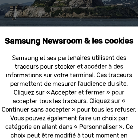
Samsung Newsroom & les cookies
Samsung et ses partenaires utilisent des
traceurs pour stocker et accéder à des
informations sur votre terminal. Ces traceurs
n bas) Photo prise avec le Galaxy S26 Ultra et zoom recadré sur l’îl
permettent de mesurer l’audience du site.
Cliquez sur « Accepter et fermer » pour
accepter tous les traceurs. Cliquez sur «
 d’un capteur grand angle de 200 MP et d’un téléob
Continuer sans accepter » pour tous les refuser.
 offre un niveau de détail exceptionnel, notamment
Vous pouvez également faire un choix par
ge à f/1,4 capte davantage de lumière que la générat
catégorie en allant dans « Personnaliser ». Ce
s détails plus fins. Même en zoomant ou en recadran
choix peut être modifié à tout moment en