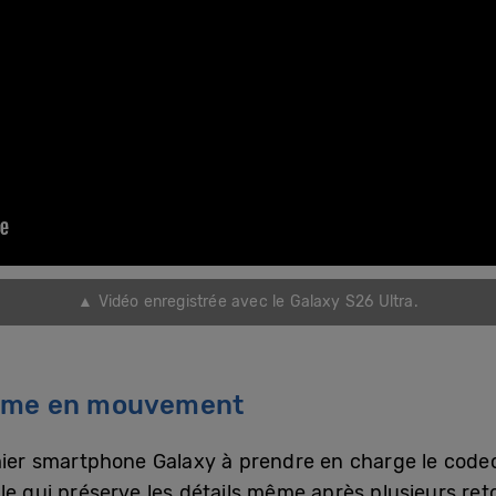
▲ Vidéo enregistrée avec le Galaxy S26 Ultra.
même en mouvement
mier smartphone Galaxy à prendre en charge le codec
le qui préserve les détails même après plusieurs re