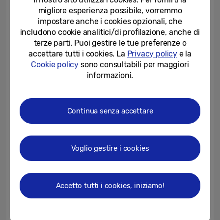
conferma di nuovo leader in
migliore esperienza possibile, vorremmo
Italia per l’assistenza...
impostare anche i cookies opzionali, che
includono cookie analitici/di profilazione, anche di
15-10-2024
terze parti. Puoi gestire le tue preferenze o
accettare tutti i cookies. La
Privacy policy
e la
Samsung Electronics Italia di
Cookie policy
sono consultabili per maggiori
nuovo al vertice in Italia nel
informazioni.
servizio post-vendita
02-11-2023
Continua senza accettare
Samsung Electronics Italia si
conferma numero 1 in Italia nel
servizio post-vendita nelle...
Voglio gestire i cookies
21-11-2022
Anche nel 2021, Samsung
Electronics Italia è numero 1 in
Accetto tutti i cookies, iniziamo!
Italia nel servizio post vendita...
22-11-2021