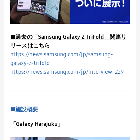
■過去の「Samsung Galaxy Z TriFold」関連リ
リースはこちら
https://news.samsung.com/jp/samsung-
galaxy-z-trifold
https://news.samsung.com/jp/interview1229
■
施設概要
「Galaxy Harajuku」