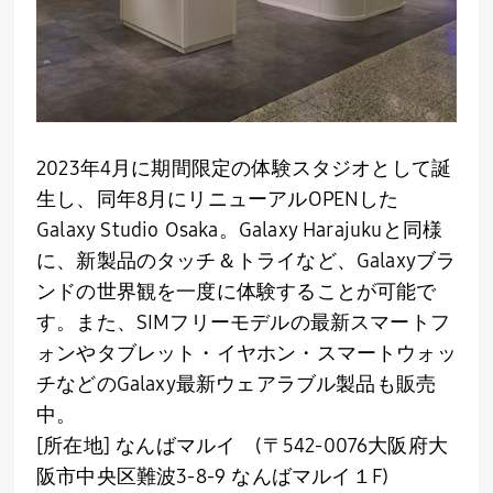
2023年
4
月に期間限定の体験スタジオとして誕
生し、同年
8
月にリニューアル
OPEN
した
Galaxy Studio Osaka
。
Galaxy Harajuku
と同様
に、新製品のタッチ＆トライなど、
Galaxy
ブラ
ンドの世界観を一度に体験することが可能で
す。また、
SIM
フリーモデルの最新スマートフ
ォンやタブレット・イヤホン・スマートウォッ
チなどの
Galaxy
最新ウェアラブル製品も販売
中。
[所在地] なんばマルイ
(
〒
542-0076
大阪府大
阪市中央区難波
3-8-9
なんばマルイ１
F)