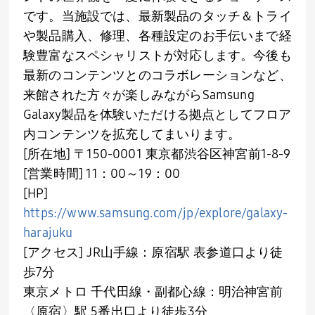
です。当施設では、最新製品のタッチ＆トライ
や製品購入、修理、各種設定のお手伝いまで経
験豊富なスペシャリストが対応します。今後も
最新のコンテンツとのコラボレーションなど、
来館された方々が楽しみながら
Samsung
Galaxy
製品を体験いただける拠点としてフロア
内コンテンツを拡充してまいります。
[所在地
]
〒
150-0001
東京都渋谷区神宮前
1-8-9
[営業時間
] 11
：
00
～
19
：
00
[HP]
https://www.samsung.com/jp/explore/galaxy-
harajuku
[アクセス
] JR
山手線：原宿駅 表参道口より徒
歩
7
分
東京メトロ 千代田線・副都心線：明治神宮前
〈原宿〉駅
5
番出口より徒歩
3
分