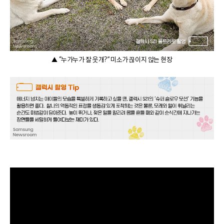
▲ “누가누가 잘 웃개?” 미소가 끊이지 않는 현장