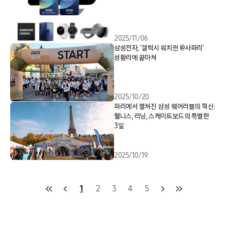
2025/11/06
삼성전자, ‘갤럭시 워치런 @사파리’
성황리에 끝마쳐
2025/10/20
파리에서 펼쳐진 삼성 웨어러블의 혁신:
웰니스, 러닝, 스케이트보드의 특별한
3일
2025/10/19
1
2
3
4
5