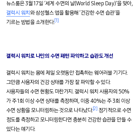
뉴스룸은
3
월
17
일
‘
세계 수면의 날
(World Sleep Day)’
을 맞아
,
갤럭시 워치
와 삼성헬스 앱을 활용해
‘
건강한 수면 습관
’
을
[1]
기르는 방법을 소개한다
.
갤럭시 워치로 나만의 수면 패턴 파악하고 습관도 개선
갤럭시 워치는 몸에 제일 오랫동안 접촉하는 웨어러블 기기다
.
그만큼 사용자의 건강 상태를 가장 잘 파악할 수 있다
.
사용자들의 수면 현황도 마찬가지
.
갤럭시 워치 사용자의
50%
가 주
1
회 이상 수면 상태를 측정하며
,
이중
40%
는 주
3
회 이상
[2]
수면 상황을 모니터링하는 것으로 나타났다
.
정기적으로 수면
정도를 측정하고 모니터링한다면 충분히 건강한 습관을 만들 수
있다는 얘기다
.