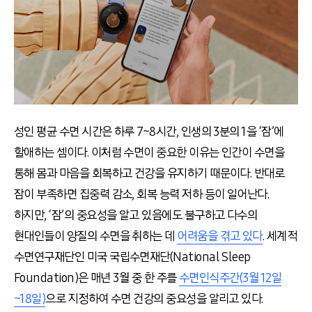
성인 평균 수면 시간은 하루
7~8
시간
,
인생의
3
분의
1
을
‘
잠
’
에
할애하는 셈이다
.
이처럼 수면이 중요한 이유는 인간이 수면을
통해 몸과 마음을 회복하고 건강을 유지하기 때문이다
.
반대로
잠이 부족하면 집중력 감소
,
회복 능력 저하 등이 일어난다
.
하지만
, ‘
잠
’
의 중요성을 알고 있음에도 불구하고 다수의
현대인들이 양질의 수면을 취하는 데
어려움을 겪고 있다
.
세계적
수면연구재단인 미국 국립수면재단
(National Sleep
Foundation)
은 매년
3
월 중 한 주를
수면인식주간(3월 12일
~18일)
으로 지정하여
수면 건강의 중요성을 알리고 있다
.