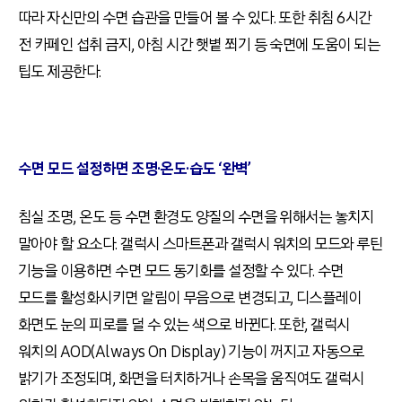
따라 자신만의 수면 습관을 만들어 볼 수 있다
.
또한 취침
6
시간
전 카페인 섭취 금지
,
아침 시간 햇볕 쬐기 등 숙면에 도움이 되는
팁도 제공한다
.
수면 모드 설정하면 조명·온도·습도
‘
완벽
’
침실 조명
,
온도 등 수면 환경도 양질의 수면을 위해서는 놓치지
말아야 할 요소다
.
갤럭시 스마트폰과 갤럭시 워치의 모드와 루틴
기능을 이용하면 수면 모드 동기화를 설정할 수 있다
.
수면
모드를 활성화시키면 알림이 무음으로 변경되고
,
디스플레이
화면도 눈의 피로를 덜 수 있는 색으로 바뀐다
.
또한
,
갤럭시
워치의
AOD(Always On Display)
기능이 꺼지고 자동으로
밝기가 조정되며
,
화면을 터치하거나 손목을 움직여도 갤럭시