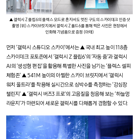
▲ 갤럭시 Z 플립6의 플렉스 모드로 혼자서도 멋진 구도의 스카이데크 인증샷
촬영 (위) 스카이브릿지에서 갤럭시 Z 폴드6를 통해 찍은 사진은 현장에서
인화해 기념품으로 증정 (아래)
먼저 ‘갤럭시 스튜디오 스카이’에서는 ▲ 국내 최고 높이 118층
스카이데크 포토존에서 ‘갤럭시 Z 플립6’의 ‘자동 줌’과 갤럭시
AI의 ‘생성형 편집’을 활용해 특별한 사진을 남기는 ‘플렉스 셀피
체험존’ ▲ 541M 높이의 아찔한 스카이 브릿지에서 ‘갤럭시
워치 울트라’를 착용해 실시간으로 심박수를 측정하는 ‘강심장
챌린지’ ▲ ‘갤럭시 버즈3 프로’의 고음질을 청음해 보는 ‘하늘멍
라운지’가 마련되어 새로운 갤럭시를 다채롭게 경험할 수 있다.