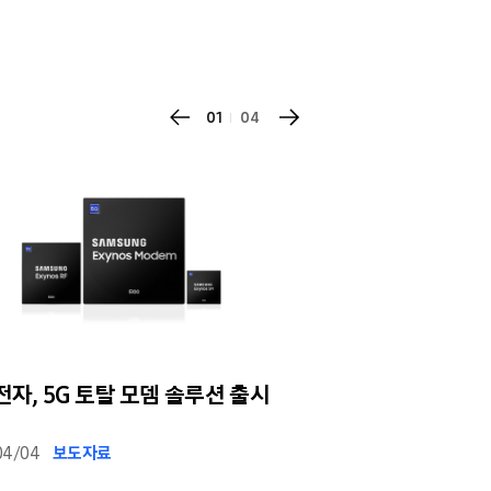
01
04
자, 5G 토탈 모뎀 솔루션 출시
삼성 SSD가 건네는
“당신의 잘못이 아
04/04
보도자료
2019/04/02