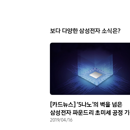
보다 다양한 삼성전자 소식은?
공감과 위로,
[카드뉴스] ‘5나노’의 벽을 넘은
에요”
삼성전자 파운드리 초미세 공정 
리더십
2019/04/16